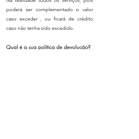
Na realidade todos os serviços, pois
poderá ser complementado o valor
caso exceder , ou ficará de crédito
caso não tenha sido excedido.
Qual é a sua política de devolução?
Não há devolução de valores , e sim
transferência de crédito , de acordo a
vontade por escrito da pessoa que
comprou o Gift Card.
Comprar